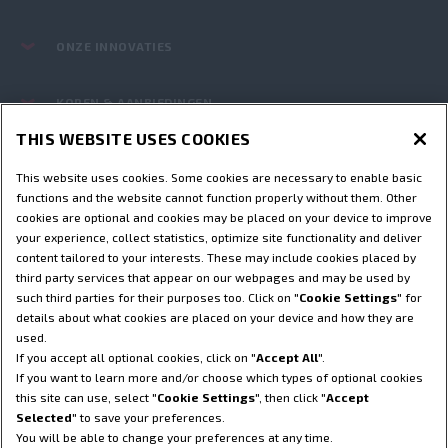
ONZE INNOVATIES
KOPEN & AANBIEDINGEN
THIS WEBSITE USES COOKIES
ONDERLEDEN EN SERVICE
This website uses cookies. Some cookies are necessary to enable basic
functions and the website cannot function properly without them. Other
STEYR WORLD
cookies are optional and cookies may be placed on your device to improve
your experience, collect statistics, optimize site functionality and deliver
content tailored to your interests. These may include cookies placed by
Gebruiksvoorwaarden
Privacybeleid
Impressum
third party services that appear on our webpages and may be used by
such third parties for their purposes too. Click on "
Cookie Settings
" for
Cookie Settings
Telematica-Einstellungen
details about what cookies are placed on your device and how they are
Telematica privacyverklaring
used.
If you accept all optional cookies, click on "
Accept All
".
© 2025 CNH America LLC. Alle rechten voorbehouden. Steyr en CNH
If you want to learn more and/or choose which types of optional cookies
Capital zijn gedeponeerde handelsmerken van CNH America LLC en
this site can use, select "
Cookie Settings
", then click "
Accept
al haar gelieerde ondernemingen.
Selected
" to save your preferences.
You will be able to change your preferences at any time.