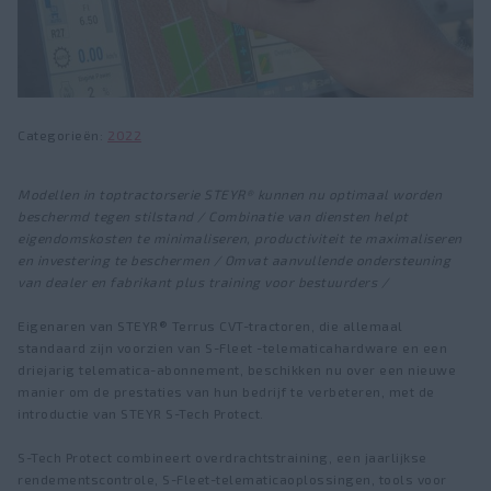
KOMPAKT S
FLEETPRO
Dealer locator
Nieuws & Pers
Voorladers
Diensten
Fairs and events
FieldOps™
U-serie
Fabrieksbezoeken
Categorieën
2022
T-serie
Over STEYR
Modellen in toptractorserie STEYR® kunnen nu optimaal worden
Precisielandbouw
beschermd tegen stilstand / Combinatie van diensten helpt
Geschiedenis
eigendomskosten te minimaliseren, productiviteit te maximaliseren
™
STEYR FieldOps
en investering te beschermen / Omvat aanvullende ondersteuning
Carrières
van dealer en fabrikant plus training voor bestuurders /
Nauwkeurigheidsniveaus
Eigenaren van STEYR® Terrus CVT-tractoren, die allemaal
Fanshop
Schermen
standaard zijn voorzien van S-Fleet -telematicahardware en een
driejarig telematica-abonnement, beschikken nu over een nieuwe
Sturing
manier om de prestaties van hun bedrijf te verbeteren, met de
introductie van STEYR S-Tech Protect.
ISOBUS Oplossingen
S-Tech Protect combineert overdrachtstraining, een jaarlijkse
rendementscontrole, S-Fleet-telematicaoplossingen, tools voor