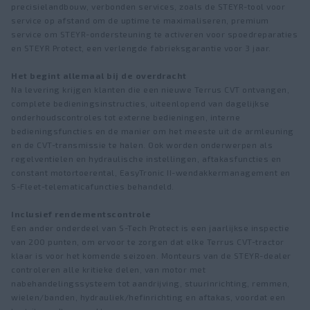
precisielandbouw, verbonden services, zoals de STEYR-tool voor
service op afstand om de uptime te maximaliseren, premium
service om STEYR-ondersteuning te activeren voor spoedreparaties
en STEYR Protect, een verlengde fabrieksgarantie voor 3 jaar.
Het begint allemaal bij de overdracht
Na levering krijgen klanten die een nieuwe Terrus CVT ontvangen,
complete bedieningsinstructies, uiteenlopend van dagelijkse
onderhoudscontroles tot externe bedieningen, interne
bedieningsfuncties en de manier om het meeste uit de armleuning
en de CVT-transmissie te halen. Ook worden onderwerpen als
regelventielen en hydraulische instellingen, aftakasfuncties en
constant motortoerental, EasyTronic II-wendakkermanagement en
S-Fleet-telematicafuncties behandeld.
Inclusief rendementscontrole
Een ander onderdeel van S-Tech Protect is een jaarlijkse inspectie
van 200 punten, om ervoor te zorgen dat elke Terrus CVT-tractor
klaar is voor het komende seizoen. Monteurs van de STEYR-dealer
controleren alle kritieke delen, van motor met
nabehandelingssysteem tot aandrijving, stuurinrichting, remmen,
wielen/banden, hydrauliek/hefinrichting en aftakas, voordat een