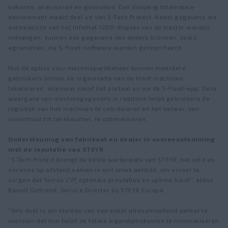
beheren, analyseren en gebruiken. Een driejarig telematica-
abonnement maakt deel uit van S-Tech Protect. Naast gegevens die
automatisch van het Infomat 1200-display van de tractor worden
ontvangen, kunnen ook gegevens van andere bronnen, zoals
agronomen, via S-Fleet-software worden geïmporteerd.
Met de opties voor machineparkbeheer kunnen meerdere
gebruikers binnen de organisatie van de klant machines
lokaliseren, allemaal vanaf het portaal en via de S-Fleet-app. Deze
weergave van machinegegevens in realtime helpt gebruikers de
logistiek van hun machines te coördineren en het beheer, van
onderhoud tot tankbeurten, te optimaliseren.
Ondersteuning van fabrikant en dealer in overeenstemming
met de reputatie van STEYR
“S-Tech Protect brengt de beste werkplaats van STEYR, het veld en
services op afstand samen in een uniek aanbod, om ervoor te
zorgen dat Terrus CVT optimale prestaties en uptime biedt”, aldus
Benoit Gottrand, Service Director bij STEYR Europa.
“Ons doel is om klanten van een enkel allesomvattend pakket te
voorzien dat hun helpt de totale eigendomskosten te minimaliseren