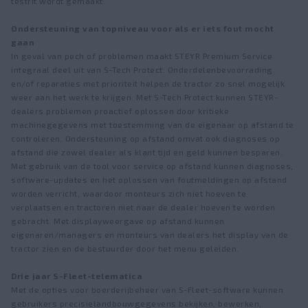
testrit wordt gemaakt.
Ondersteuning van topniveau voor als er iets fout mocht
gaan
In geval van pech of problemen maakt STEYR Premium Service
integraal deel uit van S-Tech Protect. Onderdelenbevoorrading
en/of reparaties met prioriteit helpen de tractor zo snel mogelijk
weer aan het werk te krijgen. Met S-Tech Protect kunnen STEYR-
dealers problemen proactief oplossen door kritieke
machinegegevens met toestemming van de eigenaar op afstand te
controleren. Ondersteuning op afstand omvat ook diagnoses op
afstand die zowel dealer als klant tijd en geld kunnen besparen.
Met gebruik van de tool voor service op afstand kunnen diagnoses,
software-updates en het oplossen van foutmeldingen op afstand
worden verricht, waardoor monteurs zich niet hoeven te
verplaatsen en tractoren niet naar de dealer hoeven te worden
gebracht. Met displayweergave op afstand kunnen
eigenaren/managers en monteurs van dealers het display van de
tractor zien en de bestuurder door het menu geleiden.
Drie jaar S-Fleet-telematica
Met de opties voor boerderijbeheer van S-Fleet-software kunnen
gebruikers precisielandbouwgegevens bekijken, bewerken,