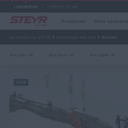
LANDBOUW
GEMEENTELIJK
Producten
Onze innovati
De wereld van STEYR
Connecteer met ons
Nieuws
Alle jaren
Alle lijnen
Alle typen
2018