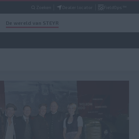
Zoeken
Dealer locator
FieldOps™
De wereld van STEYR