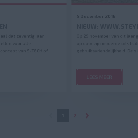
5 December 2016
EN
NIEUW: WWW.STEY
aal dat zeventig jaar
Op 29 november van dit jaar 
llen voor alle
op door zijn moderne uitstral
rconcept van S-TECH of
gebruiksvriendelijkheid. De si
LEES MEER
1
2