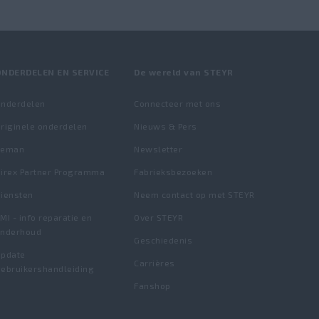
ONDERDELEN EN SERVICE
De wereld van STEYR
nderdelen
Connecteer met ons
riginele onderdelen
Nieuws & Pers
Reman
Newsletter
irex Partner Programma
Fabrieksbezoeken
iensten
Neem contact op met STEYR
MI - info reparatie en
Over STEYR
onderhoud
Geschiedenis
pdate
Carrières
ebruikershandleiding
Fanshop