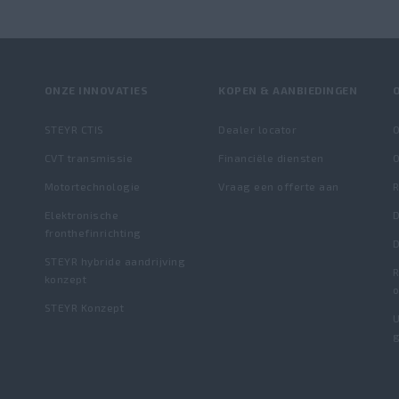
ONZE INNOVATIES
KOPEN & AANBIEDINGEN
STEYR CTIS
Dealer locator
O
CVT transmissie
Financiële diensten
O
Motortechnologie
Vraag een offerte aan
Elektronische
D
fronthefinrichting
D
STEYR hybride aandrijving
R
konzept
STEYR Konzept
U
g