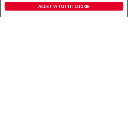
ACCETTA TUTTI I COOKIE
RICHIEDI UN PREVENTIVO
Richiedi un
Trova un
Contattaci
Fanshop
preventivo
concessionario
Panoramica
Caratteristiche
Gallery
Specifiche
Brochu
Se vuoi approfittare della