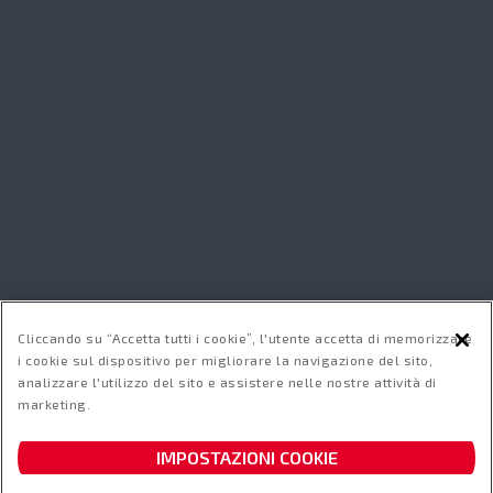
Cliccando su “Accetta tutti i cookie”, l'utente accetta di memorizzare
i cookie sul dispositivo per migliorare la navigazione del sito,
analizzare l'utilizzo del sito e assistere nelle nostre attività di
marketing.
RICHIEDI UNA DEMO
IMPOSTAZIONI COOKIE