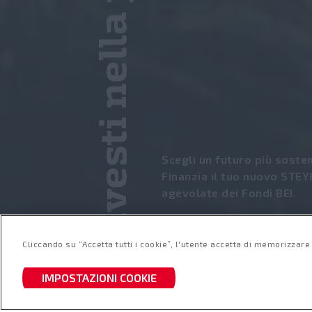
Investi nella precisione
Scegli un futuro più sosten
Finanzia il tuo nuovo STEY
agevolate dei Fondi BEI.
SCOPRI DI PIÙ
Cliccando su “Accetta tutti i cookie”, l'utente accetta di memorizzare 
IMPOSTAZIONI COOKIE