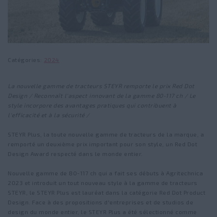
KOMPAKT S
FLEETPRO
Trouver un concessionnaire
Actualités et Presse
Chargeurs frontaux
Services
Fairs and events
FieldOps™
Série U
Visite d'usine
Catégories
2024
Série T
À propos de STEYR
La nouvelle gamme de tracteurs STEYR remporte le prix Red Dot
Agriculture de Précision
Design / Reconnaît l'aspect innovant de la gamme 80-117 ch / Le
Héritage
style incorpore des avantages pratiques qui contribuent à
™
STEYR FieldOps
l'efficacité et à la sécurité /
Emplois
Niveaux de précision
STEYR Plus, la toute nouvelle gamme de tracteurs de la marque, a
remporté un deuxième prix important pour son style, un Red Dot
Fanshop
Moniteurs
Design Award respecté dans le monde entier.
Guidage et pilotage
Nouvelle gamme de 80-117 ch qui a fait ses débuts à Agritechnica
2023 et introduit un tout nouveau style à la gamme de tracteurs
Solution ISOBUS
STEYR, le STEYR Plus est lauréat dans la catégorie Red Dot Product
Design. Face à des propositions d'entreprises et de studios de
design du monde entier, le STEYR Plus a été sélectionné comme