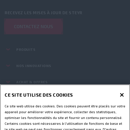
RECEVEZ LES MISES À JOUR DE STEYR
CONTACTEZ NOUS
PRODUITS
NOS INNOVATIONS
ACHAT & OFFRES
CE SITE UTILISE DES COOKIES
PIÈCES ET SERVICES
Ce site web utilise des cookies. Des cookies peuvent être placés sur votre
appareil pour améliorer votre expérience, collecter des statistiques,
LE MONDE STEYR
optimiser les fonctionnalités du site et fournir un contenu personnalisé.
Certains cookies sont nécessaires à l'utilisation de fonctions de base et
le site web ne peut pas fonctionner correctement sans eux. D'autres