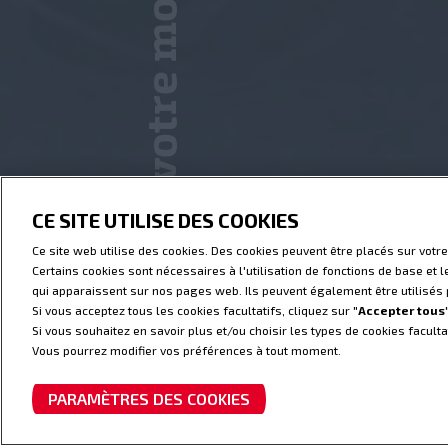
Trouvez votre mode EXPERT
CE SITE UTILISE DES COOKIES
Technologie Dual Clutch. P
Ce site web utilise des cookies. Des cookies peuvent être placés sur votre
quel que soit le mode util
Certains cookies sont nécessaires à l'utilisation de fonctions de base et 
CONTROL 8
qui apparaissent sur nos pages web. Ils peuvent également être utilisés p
Si vous acceptez tous les cookies facultatifs, cliquez sur "
Accepter tous
Si vous souhaitez en savoir plus et/ou choisir les types de cookies facultat
EN SAVOIR PLUS
Vous pourrez modifier vos préférences à tout moment.
PARAMÈTRES DES COOKIES