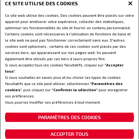
CE SITE UTILISE DES COOKIES
PIÈCES ET SERVICES
Ce site web utilise des cookies. Des cookies peuvent être placés sur votre
appareil pour améliorer votre expérience, collecter des statistiques,
LE MONDE STEYR
optimiser les fonctionnalités du site et fournir un contenu personnalisé.
Certains cookies sont nécessaires à l'utilisation de fonctions de base et
le site web ne peut pas fonctionner correctement sans eux. D'autres
Conditions d’utilisation
Avis de confidentialité
cookies sont optionnels ; certains de ces cookies sont placés par des
Empreinte
Paramètres des cookies
services tiers, qui apparaissent sur nos pages web. Ils peuvent
également être utilisés par ces tiers à leurs propres fins.
Déclatation relative aux Télématique
Si vous acceptez tous les cookies facultatifs, cliquez sur "
Accepter
Télématique - avis de confidentialité
tous
".
Si vous souhaitez en savoir plus et/ou choisir les types de cookies
© 2025 CNH America LLC. Tous droits réservés. Steyr et CNH Capital
facultatifs que ce site peut utiliser, sélectionnez "
Paramètres des
sont des marques déposées de CNH America LLC et tous ses
cookies
", puis cliquez sur "
Confirmer la sélection
" pour enregistrer
affiliés.
vos préférences.
Vous pourrez modifier vos préférences à tout moment.
RETOUR
PARAMÈTRES DES COOKIES
Votre partenaire de confiance.
ACCEPTER TOUS