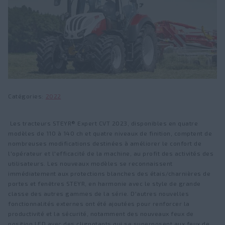
KOMPAKT S
FLEETPRO
Trouver un concessionnaire
Actualités et Presse
Chargeurs frontaux
Services
Fairs and events
FieldOps™
Série U
Visite d'usine
Série T
À propos de STEYR
Catégories
2022
Agriculture de Précision
Héritage
™
STEYR FieldOps
Emplois
​​​​ ​​​​​Les tracteurs STEYR® Expert CVT 2023, disponibles en quatre
modèles de 110 à 140 ch et quatre niveaux de finition, comptent de
Niveaux de précision
nombreuses modifications destinées à améliorer le confort de
Fanshop
l'opérateur et l'efficacité de la machine, au profit des activités des
Moniteurs
utilisateurs. Les nouveaux modèles se reconnaissent
immédiatement aux protections blanches des étais/charnières de
Guidage et pilotage
portes et fenêtres STEYR, en harmonie avec le style de grande
classe des autres gammes de la série. D'autres nouvelles
Solution ISOBUS
fonctionnalités externes ont été ajoutées pour renforcer la
productivité et la sécurité, notamment des nouveaux feux de
position LED avec des clignotants qui se superposent aux feux de