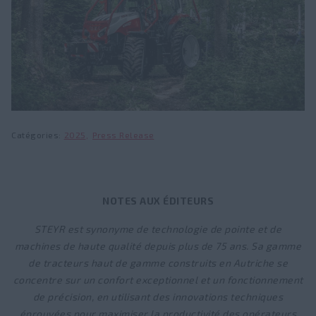
KOMPAKT S
FLEETPRO
Trouver un concessionnaire
Actualités et Presse
Chargeurs frontaux
Services
Fairs and events
FieldOps™
Série U
Visite d'usine
Série T
À propos de STEYR
Catégories
2025
Press Release
Agriculture de Précision
Héritage
™
STEYR FieldOps
Emplois
Niveaux de précision
NOTES AUX ÉDITEURS
Fanshop
Moniteurs
STEYR est synonyme de technologie de pointe et de
machines de haute qualité depuis plus de 75 ans. Sa gamme
Guidage et pilotage
de tracteurs haut de gamme construits en Autriche se
Solution ISOBUS
concentre sur un confort exceptionnel et un fonctionnement
de précision, en utilisant des innovations techniques
éprouvées pour maximiser la productivité des opérateurs