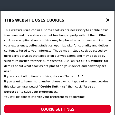
CZĘŚCI I USŁUGI
THIS WEBSITE USES COOKIES
ŚWIAT STEYR
This website uses cookies. Some cookies are necessary to enable basic
functions and the website cannot function properly without them. Other
cookies are optional and cookies may be placed on your device to improve
Regulamin
Informacje na temat ochrony prywatności
your experience, collect statistics, optimize site functionality and deliver
Adres wydawniczy
Cookie Settings
content tailored to your interests. These may include cookies placed by
third party services that appear on our webpages and may be used by
Informacja prawna o Telematyki
such third parties for their purposes too. Click on "
Cookie Settings
" for
Telematyka - informacja o ochronie prywatności
details about what cookies are placed on your device and how they are
used.
© 2025 CNH America LLC. Wszelkie prawa zastrzeżone. Steyr i CNH
If you accept all optional cookies, click on "
Accept All
".
Capital są zastrzeżonymi znakami towarowymi CNH America LLC i
If you want to learn more and/or choose which types of optional cookies
wszystkie jej podmioty stowarzyszone.
this site can use, select "
Cookie Settings
", then click "
Accept
Selected
" to save your preferences.
POWRÓT DO GÓRY!
You will be able to change your preferences at any time.
COOKIE SETTINGS
Partner, na którym możesz