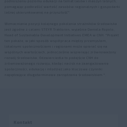
podnoszeniu poziomu edukacji na temat lasów i maszyn leśnych,
pomagając podkreślić wartość zasobów regionalnych i gospodarki
leśnej ukierunkowanej na przyszłość".
Wzmacnianie pozycji kolejnego pokolenia strażników środowiska
jest zgodne z celami STEYR Traktoren, wyjaśnia Daniela Ropolo,
Head of Sustainable Development Initiatives EMEA w CNH. "Projekt
ten pokaże, w jaki sposób współpraca między przemysłem,
lokalnymi społecznościami i regionami może opierać się na
wspólnych wartościach, jednocześnie wspierając zrównoważony
rozwój środowiska. Odzwierciedla to podejście CNH do
zrównoważonego rozwoju, kładąc nacisk na zaangażowanie
społeczności, edukację i młodzież jako kluczowe czynniki
napędzające długoterminowe zarządzanie środowiskiem ".
Kontakt