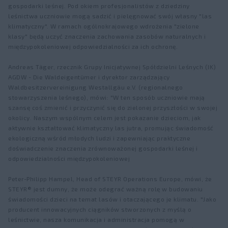
gospodarki leśnej. Pod okiem profesjonalistów z dziedziny
leśnictwa uczniowie mogą sadzić i pielęgnować swój własny "las
klimatyczny". W ramach ogólnokrajowego wdrożenia "zielone
klasy" będą uczyć znaczenia zachowania zasobów naturalnych i
międzypokoleniowej odpowiedzialności za ich ochronę.
Andreas Täger, rzecznik Grupy Inicjatywnej Spółdzielni Leśnych (IK)
AGDW - Die Waldeigentümer i dyrektor zarządzający
Waldbesitzervereinigung Westallgäu e.V. (regionalnego
stowarzyszenia leśnego), mówi: "W ten sposób uczniowie mają
szansę coś zmienić i przyczynić się do zielonej przyszłości w swojej
okolicy. Naszym wspólnym celem jest pokazanie dzieciom, jak
aktywnie kształtować klimatyczny las jutra, promując świadomość
ekologiczną wśród młodych ludzi i zapewniając praktyczne
doświadczenie znaczenia zrównoważonej gospodarki leśnej i
odpowiedzialności międzypokoleniowej
Peter-Philipp Hampel, Head of STEYR Operations Europe, mówi, że
STEYR® jest dumny, że może odegrać ważną rolę w budowaniu
świadomości dzieci na temat lasów i otaczającego je klimatu. "Jako
producent innowacyjnych ciągników stworzonych z myślą o
leśnictwie, nasza komunikacja i administracja pomogą w