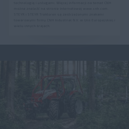
technologią i usługami. Więcej informacji na temat CNH
można znaleźć na stronie internetowej www.cnh.com.
STEYR i STEYR Traktoren są zastrzeżonymi znakami
towarowymi firmy CNH Industrial N.V. w Unii Europejskiej i
wielu innych krajach.