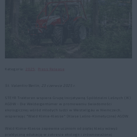
KOMPAKT S
FLEETPRO
Lokalizator dealerów
Nowości
Katalog części
Ładowacze STEYR
Fairs and events
FieldOps™
Seria U
Usługi
Wycieczki po zakładzie
Serie T
Oferty specjalne i promocje
O STEYR
Rolnictwo Precyzyjne
Historia
Kategorie
2025
Press Release
™
STEYR FieldOps
Kariera
Dokładność FieldOps
St. Valentin/Berlin, 23 czerwca 2025 r.
Fanshop
Wyświetlacze
STEYR Traktoren wspiera Grupę Inicjatywną Spółdzielni Leśnych (IK)
AGDW - Die Waldeigentümer w promowaniu świadomości
Systemy prowadzenia
ekologicznej wśród młodych ludzi w Westallgäu w Niemczech,
wspierając "Wald Klima-Klasse" (Klasa Leśno-Klimatyczna) AGDW.
Rozwiązania ISOBUS
Wald Klima-Klasse zapewnia uczniom od piątej klasy wzwyż
praktyczną edukację w zakresie ekologii i zrównoważonej