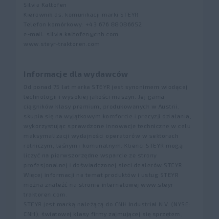
Silvia Kaltofen
Kierownik ds. komunikacji marki STEYR
Telefon komórkowy: +43 676 88086652
e-mail: silvia.kaltofen@cnh.com
www.steyr-traktoren.com
Informacje dla wydawców
Od ponad 75 lat marka STEYR jest synonimem wiodącej
technologii i wysokiej jakości maszyn. Jej gama
ciągników klasy premium, produkowanych w Austrii,
skupia się na wyjątkowym komforcie i precyzji działania,
wykorzystując sprawdzone innowacje techniczne w celu
maksymalizacji wydajności operatorów w sektorach
rolniczym, leśnym i komunalnym. Klienci STEYR mogą
liczyć na pierwszorzędne wsparcie ze strony
profesjonalnej i doświadczonej sieci dealerów STEYR.
Więcej informacji na temat produktów i usług STEYR
można znaleźć na stronie internetowej www.steyr-
traktoren.com.
STEYR jest marką należącą do CNH Industrial N.V. (NYSE:
CNH), światowej klasy firmy zajmującej się sprzętem,