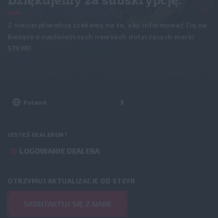
PLUS
Szukaj
Program partnerski DIREX
Newsletter
Z niecierpliwością czekamy na to, aby informować Cię na
KOMPAKT S
FLEETPRO
Lokalizator dealerów
bieżąco o najświeższych newsach dotyczących marki
Nowości
STEYR!
Katalog części
Ładowacze STEYR
Fairs and events
FieldOps™
Seria U
Usługi
Wycieczki po zakładzie
Serie T
Oferty specjalne i promocje
O STEYR
Rolnictwo Precyzyjne
Historia
™
JESTEŚ DEALEREM?
STEYR FieldOps
Kariera
LOGOWANIE DEALERA
Dokładność FieldOps
Fanshop
Wyświetlacze
OTRZYMUJ AKTUALIZACJE OD STEYR
Systemy prowadzenia
SKONTAKTUJ SIĘ Z NAMI
Rozwiązania ISOBUS