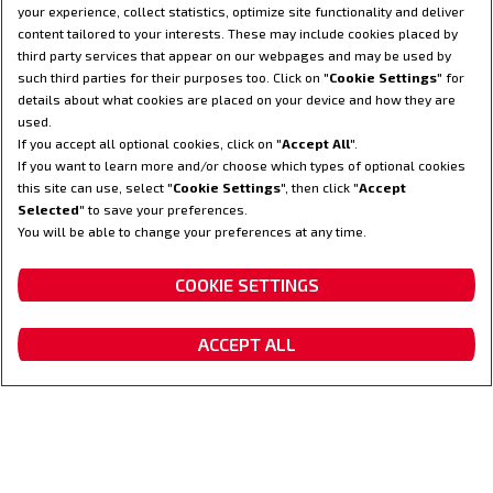
your experience, collect statistics, optimize site functionality and deliver
content tailored to your interests. These may include cookies placed by
third party services that appear on our webpages and may be used by
such third parties for their purposes too. Click on "
Cookie Settings
" for
details about what cookies are placed on your device and how they are
used.
If you accept all optional cookies, click on "
Accept All
".
If you want to learn more and/or choose which types of optional cookies
this site can use, select "
Cookie Settings
", then click "
Accept
Selected
" to save your preferences.
You will be able to change your preferences at any time.
KONFIGURUJ
COOKIE SETTINGS
ACCEPT ALL
UZYSKAJ WYCENĘ
Zapytaj o ofertę
Lokalizator dealerów
Skontaktuj się z
Fanshop
nami
Modele
Kompatybilność
10 model
Kompatybilne z mocą od 54
do 220 KM