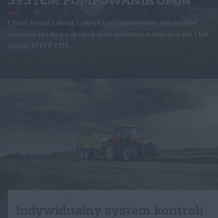
PLUS
Szukaj
Program partnerski DIREX
Newsletter
Chroń swoją ziemię i zwiększaj wydajność: optymalne
KOMPAKT S
FLEETPRO
warunki jazdy po drodze oraz najlepsza ochrona pól i łąk
Lokalizator dealerów
Nowości
dzięki STEYR CTIS.
Katalog części
Ładowacze STEYR
Fairs and events
FieldOps™
Seria U
Usługi
Wycieczki po zakładzie
Serie T
Oferty specjalne i promocje
O STEYR
Rolnictwo Precyzyjne
Historia
™
STEYR FieldOps
Kariera
Dokładność FieldOps
Fanshop
Wyświetlacze
Systemy prowadzenia
Indywidualny system kontroli
Rozwiązania ISOBUS