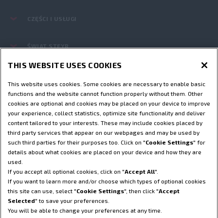
CZĘŚCI I USŁUGI
ŚWIAT STEYR
THIS WEBSITE USES COOKIES
Regulamin
Informacje na temat ochrony prywatności
This website uses cookies. Some cookies are necessary to enable basic
Adres wydawniczy
Cookie Settings
functions and the website cannot function properly without them. Other
Informacja prawna o Telematyki
cookies are optional and cookies may be placed on your device to improve
your experience, collect statistics, optimize site functionality and deliver
Telematyka - informacja o ochronie prywatności
content tailored to your interests. These may include cookies placed by
© 2025 CNH America LLC. Wszelkie prawa zastrzeżone. Steyr i CNH
third party services that appear on our webpages and may be used by
Capital są zastrzeżonymi znakami towarowymi CNH America LLC i
such third parties for their purposes too. Click on "
Cookie Settings
" for
wszystkie jej podmioty stowarzyszone.
details about what cookies are placed on your device and how they are
used.
If you accept all optional cookies, click on "
Accept All
".
POWRÓT DO GÓRY!
If you want to learn more and/or choose which types of optional cookies
this site can use, select "
Cookie Settings
", then click "
Accept
Selected
" to save your preferences.
Partner, na którym możesz
You will be able to change your preferences at any time.