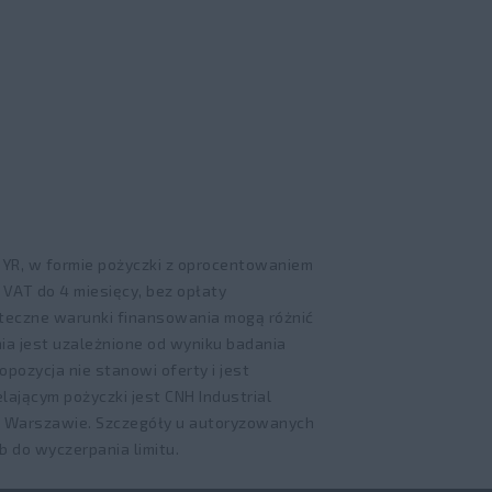
EYR, w formie pożyczki z oprocentowaniem
VAT do 4 miesięcy, bez opłaty
tateczne warunki finansowania mogą różnić
ia jest uzależnione od wyniku badania
opozycja nie stanowi oferty i jest
ającym pożyczki jest CNH Industrial
 w Warszawie. Szczegóły u autoryzowanych
b do wyczerpania limitu.