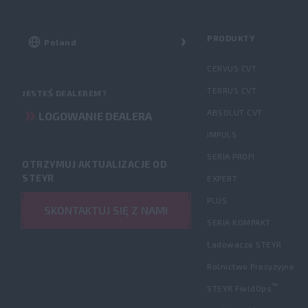
PRODUKTY
CERVUS CVT
TERRUS CVT
JESTEŚ DEALEREM?
ABSOLUT CVT
LOGOWANIE DEALERA
IMPULS
SERIA PROFI
OTRZYMUJ AKTUALIZACJE OD
STEYR
EXPERT
PLUS
SKONTAKTUJ SIĘ Z NAMI
SERIA KOMPAKT
Ładowacze STEYR
Rolnictwo Precyzyjne
™
STEYR FieldOps