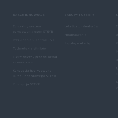
NASZE INNOWACJE
ZAKUPY I OFERTY
C
Centralny system
Lokalizator dealerów
C
pompowania opon STEYR
Finansowanie
O
Przekładnia S-Control CVT
Zapytaj o ofertę
Technologia silników
P
Elektroniczny przedni układ
U
zawieszenia
R
Koncepcja hybrydowego
k
układu napędowego STEYR
A
Koncepcja STEYR
o