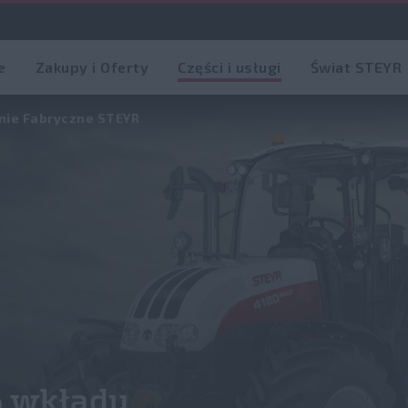
e
Zakupy i Oferty
Części i usługi
Świat STEYR
nie Fabryczne STEYR
% wkładu