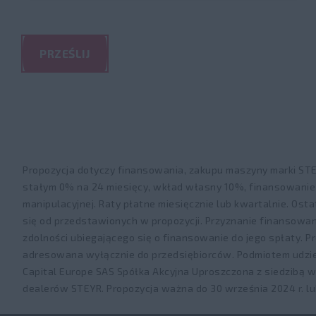
PRZEŚLIJ
Propozycja dotyczy finansowania, zakupu maszyny marki ST
stałym 0% na 24 miesięcy, wkład własny 10%, finansowanie 
manipulacyjnej. Raty płatne miesięcznie lub kwartalnie. Os
się od przedstawionych w propozycji. Przyznanie finansowan
zdolności ubiegającego się o finansowanie do jego spłaty. Pr
adresowana wyłącznie do przedsiębiorców. Podmiotem udziel
Capital Europe SAS Spółka Akcyjna Uproszczona z siedzibą
dealerów STEYR. Propozycja ważna do 30 września 2024 r. lu