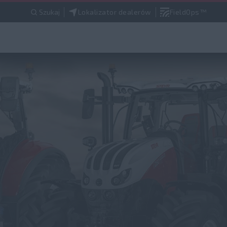
Szukaj
Lokalizator dealerów
FieldOps™