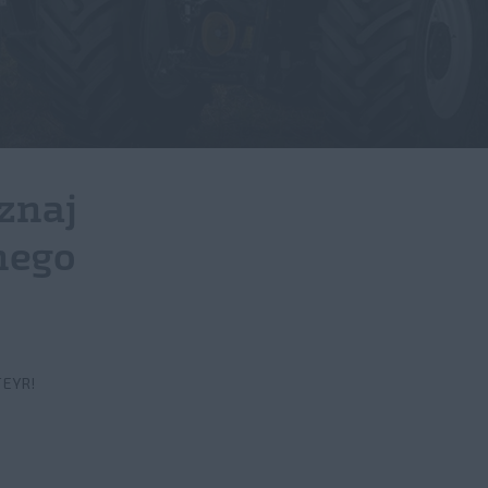
znaj
nego
TEYR!