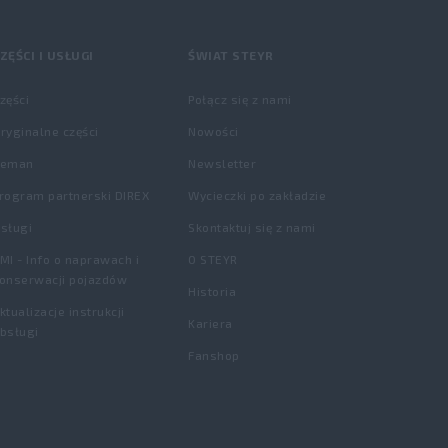
ZĘŚCI I USŁUGI
ŚWIAT STEYR
zęści
Połącz się z nami
ryginalne części
Nowości
Reman
Newsletter
rogram partnerski DIREX
Wycieczki po zakładzie
sługi
Skontaktuj się z nami
MI - Info o naprawach i
O STEYR
onserwacji pojazdów
Historia
ktualizacje instrukcji
Kariera
bsługi
Fanshop