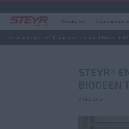
Producten
Onze innovati
De wereld van STEYR
Connecteer met ons
Nieuws
ST
STEYR® E
BIOGEEN 
2 July 2024