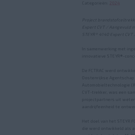
Categorieën
2024
Project brandstofceltre
Expert CVT / Aangevuld 
STEYR® 4140 Expert CVT 
In samenwerking met inge
innovatieve STEYR®-conce
De FCTRAC werd ontwikkel
Oostenrijkse Agentschap v
Automobieltechnologie (I
CVT-trekker, was een sam
projectpartners uit wete
aandrijfeenheid te ontwer
Het doel van het STEYR 
die werd ontwikkeld als a