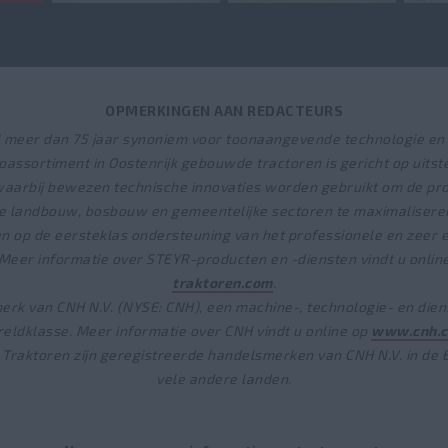
OPMERKINGEN AAN REDACTEURS
l meer dan 75 jaar synoniem voor toonaangevende technologie e
passortiment in Oostenrijk gebouwde tractoren is gericht op uits
waarbij bewezen technische innovaties worden gebruikt om de prod
de landbouw, bosbouw en gemeentelijke sectoren te maximalisere
n op de eersteklas ondersteuning van het professionele en zeer 
Meer informatie over STEYR-producten en -diensten vindt u onlin
traktoren.com
.
erk van CNH N.V. (NYSE: CNH), een machine-, technologie- en dien
eldklasse. Meer informatie over CNH vindt u online op
www.cnh.
Traktoren zijn geregistreerde handelsmerken van CNH N.V. in de 
vele andere landen.