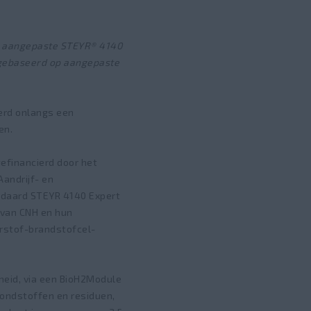
p aangepaste STEYR® 4140
 gebaseerd op aangepaste
werd onlangs een
en.
efinancierd door het
andrijf- en
andaard STEYR 4140 Expert
 van CNH en hun
erstof-brandstofcel-
eid, via een BioH2Module
rondstoffen en residuen,