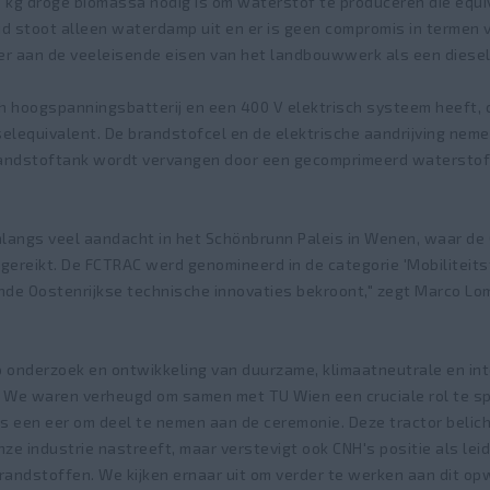
 kg droge biomassa nodig is om waterstof te produceren die equi
eid stoot alleen waterdamp uit en er is geen compromis in termen 
er aan de veeleisende eisen van het landbouwwerk als een diese
h hoogspanningsbatterij en een 400 V elektrisch systeem heeft, 
elequivalent. De brandstofcel en de elektrische aandrijving neme
 brandstoftank wordt vervangen door een gecomprimeerd waterst
langs veel aandacht in het Schönbrunn Paleis in Wenen, waar de 
gereikt. De FCTRAC werd genomineerd in de categorie 'Mobiliteits
de Oostenrijkse technische innovaties bekroont," zegt Marco Lom
op onderzoek en ontwikkeling van duurzame, klimaatneutrale en int
. We waren verheugd om samen met TU Wien een cruciale rol te spe
s een eer om deel te nemen aan de ceremonie. Deze tractor belich
e industrie nastreeft, maar verstevigt ook CNH's positie als leid
randstoffen. We kijken ernaar uit om verder te werken aan dit op