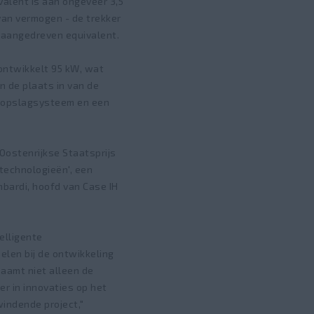
valent is aan ongeveer 3,5
van vermogen - de trekker
laangedreven equivalent.
ontwikkelt 95 kW, wat
n de plaats in van de
ofopslagsysteem en een
Oostenrijkse Staatsprijs
technologieën', een
bardi, hoofd van Case IH
elligente
len bij de ontwikkeling
aamt niet alleen de
er in innovaties op het
windende project,"