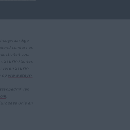
n hoogwaardige
tekend comfort en
uctiviteit voor
n. STEYR-klanten
ervaren STEYR-
e op
www.steyr-
stenbedrijf van
com
.
Europese Unie en