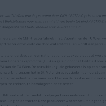
kker van TU Wien wordt gesteund door CNH / FCTRAC gebaseerd o
met BioH2Module voor duurzaamheid van begin tot eind / FCTRAC
/ Aangevuld met BioH2Module voor duurzaamheid
nieurs van de CNH-tractorfabriek in St. Valentin en de TU Wien 
pttractor ontwikkeld die door waterstofcellen wordt aangedrev
d als onderdeel van een nationaal onderzoeksproject dat werd g
oor Onderzoekspromotie (FFG) en geleid door het Instituut voor A
FA) aan de TU Wien. De ontwikkeling, die gebaseerd is op een st
enwerking tussen het in St. Valentin gevestigde ingenieursteam
nschap en industrie, die samenwerkten om de trekker en zijn wat
pen, te creëren, te homologeren en te testen.
FCTRAC waterstof-brandstofcelproject was end-to-end duurzaamh
anvulling op de tractor. Deze produceert waterstof uit biogene g