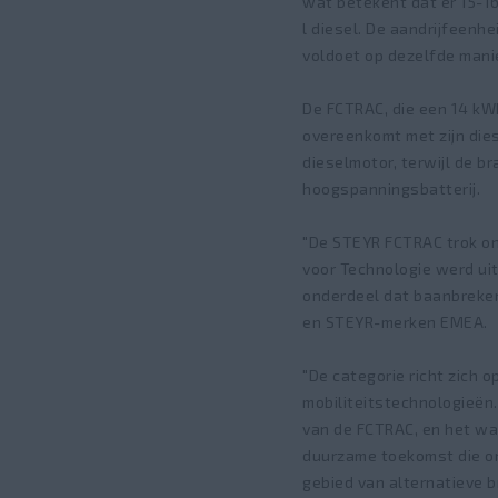
wat betekent dat er 15-16
l diesel. De aandrijfeenh
voldoet op dezelfde mani
De FCTRAC, die een 14 kW
overeenkomt met zijn dies
dieselmotor, terwijl de
hoogspanningsbatterij.
"De STEYR FCTRAC trok on
voor Technologie werd uit
onderdeel dat baanbreken
en STEYR-merken EMEA.
"De categorie richt zich 
mobiliteitstechnologieën
van de FCTRAC, en het wa
duurzame toekomst die onz
gebied van alternatieve b