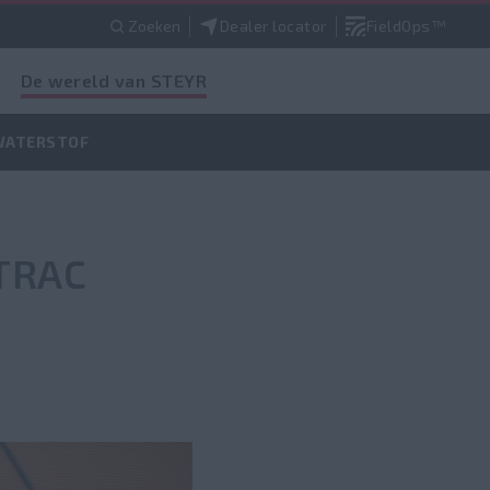
Zoeken
Dealer locator
FieldOps™
De wereld van STEYR
 WATERSTOF
TRAC