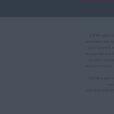
STEYR staat a
machines. Het to
precisiewerk, 
bestuurders in 
kunnen rekene
dealernetwerk. 
STEYR is een m
wer
STEYR en STEYR 