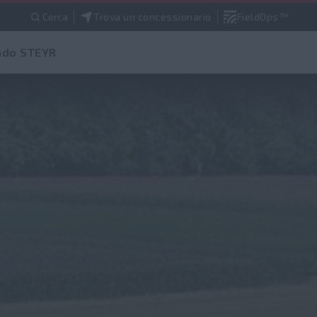
Cerca
Trova un concessionario
FieldOps™
do STEYR
ratteristiche