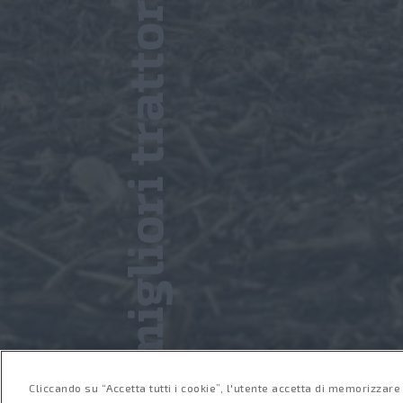
I migliori trattori sul campo
®
I trattori STEYR
assicuran
affidabilità, potenza, comf
Cliccando su “Accetta tutti i cookie”, l'utente accetta di memorizzare 