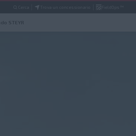
Cerca
Trova un concessionario
FieldOps™
do STEYR