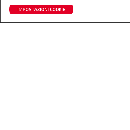
IMPOSTAZIONI COOKIE
TRATTORI
CARIC
FRONT
I migliori trattori in campo
Il completa
tuo trattor