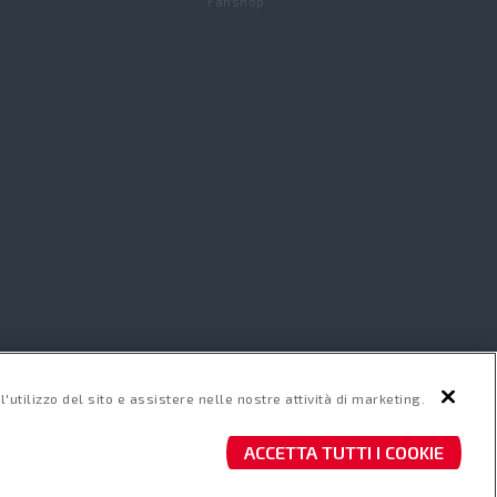
Fanshop
uso
Your partner to
'utilizzo del sito e assistere nelle nostre attività di marketing.
 sue società
rely on.
ACCETTA TUTTI I COOKIE