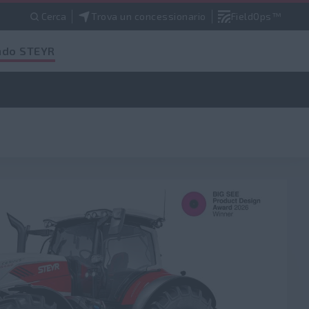
Cerca
Trova un concessionario
FieldOps™
do STEYR