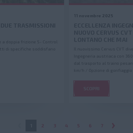
11 novembre 2025
: DUE TRASMISSIONI
ECCELLENZA INGEGN
NUOVO CERVUS CVT
LONTANO CHE MAI
 a doppia frizione S- Control
tti di specifiche soddisfano
Il nuovissimo Cervus CVT dive
Ingegneria austriaca con 360
dal trasporto al traino pesa
km/h / Opzione di gonfiaggio
SCOPRI
1
2
3
4
5
6
7