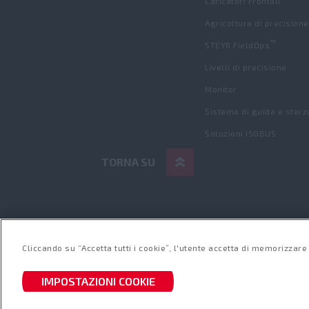
Caricatori Frontali
Agricoltura di precisione
™
STEYR FieldOps
Livelli di precisione
Monitor
Sistema di guida e sterz
Soluzioni ISOBUS
TORNA SU
Condizioni d'uso
Informativa sulla priva
Telematica Informativa sulla privacy
Cliccando su “Accetta tutti i cookie”, l'utente accetta di memorizzare 
© 2025 CNH America LLC. Tutti i diritti riserva
affiliate.
IMPOSTAZIONI COOKIE