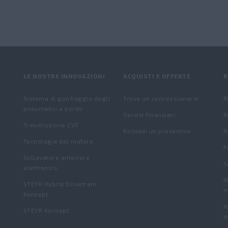
LE NOSTRE INNOVAZIONI
ACQUISTI E OFFERTE
R
Sistema di gonfiaggio degli
Trova un concessionario
R
pneumatici a bordo
Servizi finanziari
R
Trasmissione CVT
Richiedi un preventivo
R
Tecnologia del motore
F
Sollevatore anteriore
S
elettronico
R
STEYR Hybrid Drivetrain
m
Konzept
A
STEYR Konzept
d