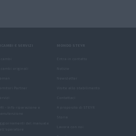
ICAMBI E SERVIZI
MONDO STEYR
icambi
Entra in contatto
icambi originali
Notizie
eman
Newsletter
ornitori Partner
Visite allo stabilimento
ervizi
Contattaci
MI - Info riparazione e
A proposito di STEYR
anutenzione
Storia
ggiornamenti del manuale
Lavora con noi
ell'operatore