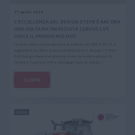
PLUS
Cerca
Fornitori Partner
Newsletter
27 aprile 2026
KOMPAKT S
FLEETPRO
L'ECCELLENZA DEL DESIGN STEYR È ANCORA
Trova un concessionario
Ricambi Attuali Magazine
UNA VOLTA RICONOSCIUTA CERVUS CVT
MyCNHStore
Caricatori Frontali
Notizie
VINCE IL PREMIO RED DOT
FieldOps™
Serie U
Lo stile della nuova gamma di trattori da 360-435 CV si
Servizi
Fiere ed eventi
aggiudica un altro premio globale per il design / Il Red
Serie T
Dot Design Award evidenzia come la combinazione di
Visite allo stabilimento
forma e funzione offra vantaggi reali ai clienti /
Agricoltura di precisione
A proposito di STEYR
SCOPRI
™
STEYR FieldOps
Storia
Livelli di precisione
Lavora con noi
Monitor
2026
Fanshop
Sistema di guida e sterzata
Soluzioni ISOBUS