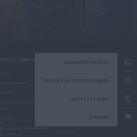
IÈCES ET SERVICES
LE MONDE STEYR
DEMANDER UN DEVIS
ièces
Connectez-vous avec nous
TROUVER UN CONCESSIONAIRE
ièces d'origine
Rejoignez-nous
Reman
Actualités et presse
CONTACTEZ-NOUS
rogramme de partenariat
Newsletter
irex
Visite d'usine
FANSHOP
ervices
À propos de STEYR
MI - Info sur la réparation
Héritage
t l'entretien