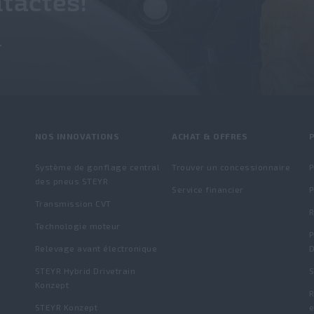
tactés!
.
NOS INNOVATIONS
ACHAT & OFFRES
P
Système de gonflage central
Trouver un concessionnaire
P
des pneus STEYR
Service financier
P
Transmission CVT
Technologie moteur
P
Relevage avant électronique
D
STEYR Hybrid Drivetrain
S
Konzept
R
STEYR Konzept
e