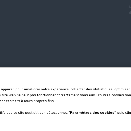
M
d
 appareil pour améliorer votre expérience, collecter des statistiques, optimiser 
le site web ne peut pas fonctionner correctement sans eux. D'autres cookies sont
ar ces tiers à leurs propres fins.
".
ialité
Empreinte
Paramètres des cookies
ifs que ce site peut utiliser, sélectionnez "
Paramètres des cookies
", puis cli
ématique - avis de confidentialité
. Steyr et CNH Capital sont des marques déposées de CNH America LLC et