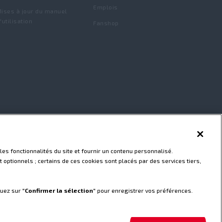
Emplois
ises à jour du manuel
'utilisation
Fanshop
les fonctionnalités du site et fournir un contenu personnalisé.
 optionnels ; certains de ces cookies sont placés par des services tiers,
quez sur "
Confirmer la sélection
" pour enregistrer vos préférences.
Votre partenaire de
 tous ses
confiance.