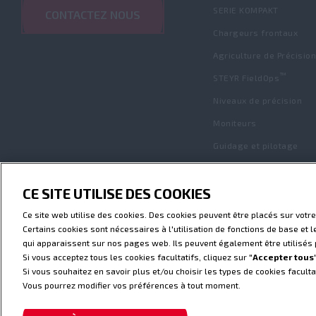
SERIE KOMPAKT
CONTACTEZ NOUS
Chargeurs frontaux
Agriculture de Précision
™
STEYR FieldOps
Niveaux de précision
Moniteurs
Guidage et pilotage
Solution ISOBUS
CE SITE UTILISE DES COOKIES
RETOUR
Ce site web utilise des cookies. Des cookies peuvent être placés sur votre
Certains cookies sont nécessaires à l'utilisation de fonctions de base et 
qui apparaissent sur nos pages web. Ils peuvent également être utilisés p
Si vous acceptez tous les cookies facultatifs, cliquez sur "
Accepter tous
Conditions d’utilisation
Avis de confident
Si vous souhaitez en savoir plus et/ou choisir les types de cookies facultat
Déclatation relative aux Télématique
Tél
Vous pourrez modifier vos préférences à tout moment.
© 2025 CNH America LLC. Tous droits réservés
affiliés.