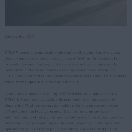
KOMPAKT S
FLEETPRO
Trouver un concessionnaire
Actualités et Presse
Chargeurs frontaux
Services
Fairs and events
FieldOps™
Série U
Visite d'usine
Catégories
2024
Série T
À propos de STEYR
STEYR® lance une application de gestion des données agricoles,
Agriculture de Précision
des champs et des machines qui vise à faciliter l'analyse et la
Héritage
prise de décision des agriculteurs et des entrepreneurs sur la
™
STEYR FieldOps
base de la collecte de données non seulement des tracteurs
Emplois
STEYR, mais de toutes les machines connectées dans les machines
Niveaux de précision
d'une ferme, quelle que soit leur marque.
Fanshop
Moniteurs
Le tout nouveau portail en ligne STEYR FieldOps, qui succède à
STEYR S-Fleet, est accessible directement et en toute sécurité
Guidage et pilotage
depuis les PC et les appareils mobiles via une seule connexion
offrant une interface cohérente. Il surveille et enregistre
Solution ISOBUS
automatiquement les performances de la machine et les données
de terrain, fournissant non seulement un aperçu instantané des
opérations sur le terrain pour permettre une prise de décision