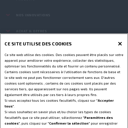
NOS INNOVATIONS
ACHAT & OFFRES
CE SITE UTILISE DES COOKIES
PIÈCES ET SERVICES
Ce site web utilise des cookies. Des cookies peuvent être placés sur votre
appareil pour améliorer votre expérience, collecter des statistiques,
LE MONDE STEYR
optimiser les fonctionnalités du site et fournir un contenu personnalisé.
Certains cookies sont nécessaires à l'utilisation de fonctions de base et
le site web ne peut pas fonctionner correctement sans eux. D'autres
Conditions d’utilisation
Avis de confidentialité
cookies sont optionnels ; certains de ces cookies sont placés par des
Empreinte
Paramètres des cookies
services tiers, qui apparaissent sur nos pages web. Ils peuvent
également être utilisés par ces tiers à leurs propres fins.
Déclatation relative aux Télématique
Si vous acceptez tous les cookies facultatifs, cliquez sur "
Accepter
Télématique - avis de confidentialité
tous
".
Si vous souhaitez en savoir plus et/ou choisir les types de cookies
© 2025 CNH America LLC. Tous droits réservés. Steyr et CNH Capital
facultatifs que ce site peut utiliser, sélectionnez "
Paramètres des
sont des marques déposées de CNH America LLC et tous ses
cookies
", puis cliquez sur "
Confirmer la sélection
" pour enregistrer
affiliés.