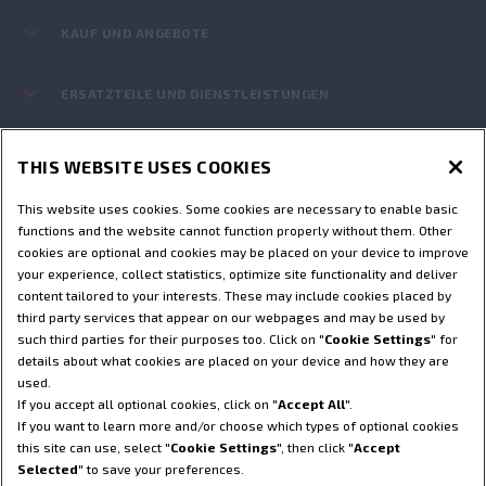
KAUF UND ANGEBOTE
ERSATZTEILE UND DIENSTLEISTUNGEN
STEYR WELT
THIS WEBSITE USES COOKIES
This website uses cookies. Some cookies are necessary to enable basic
Nutzungsbedingungen
Datenschutzhinweise
functions and the website cannot function properly without them. Other
Impressum
cookies are optional and cookies may be placed on your device to improve
Cookie Settings
Telematik-Erklärung
your experience, collect statistics, optimize site functionality and deliver
Telematik-Datenschutzerklärung
content tailored to your interests. These may include cookies placed by
© 2025 CNH America LLC. Alle Rechte vorbehalten. Steyr und CNH
third party services that appear on our webpages and may be used by
Capital sind eingetragene Marken von CNH America LLC und alle mit
such third parties for their purposes too. Click on "
Cookie Settings
" for
ihr verbundenen Unternehmen.
details about what cookies are placed on your device and how they are
used.
If you accept all optional cookies, click on "
Accept All
".
ZURÜCK NACH OBEN
If you want to learn more and/or choose which types of optional cookies
this site can use, select "
Cookie Settings
", then click "
Accept
Selected
" to save your preferences.