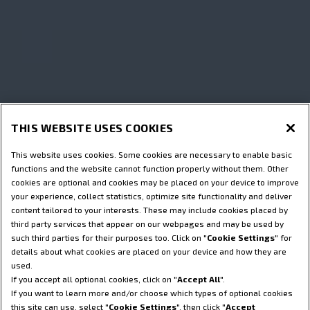
THIS WEBSITE USES COOKIES
This website uses cookies. Some cookies are necessary to enable basic
functions and the website cannot function properly without them. Other
cookies are optional and cookies may be placed on your device to improve
your experience, collect statistics, optimize site functionality and deliver
content tailored to your interests. These may include cookies placed by
STEYR Welt
third party services that appear on our webpages and may be used by
such third parties for their purposes too. Click on "
Cookie Settings
" for
details about what cookies are placed on your device and how they are
used.
If you accept all optional cookies, click on "
Accept All
".
If you want to learn more and/or choose which types of optional cookies
this site can use, select "
Cookie Settings
", then click "
Accept