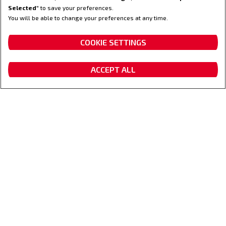
Selected
" to save your preferences.
You will be able to change your preferences at any time.
Worauf du dich verlassen kannst
COOKIE SETTINGS
ACCEPT ALL
Angebot erhalten
Händler finden
Kontaktiere uns
Fanshop