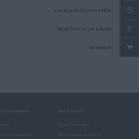
LOKALIZATOR DEA
SKONTAKTUJ SIĘ Z 
FANSHOP
ZĘŚCI I USŁUGI
Świat STEYR
zęści
Połącz się z nami
ryginalne części
Wycieczki po zakładzie