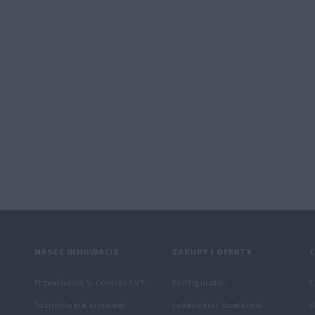
NASZE INNOWACJE
ZAKUPY I OFERTY
C
Przekładnia S-Control CVT
Konfigurator
C
Technologia silników
Lokalizator dealerów
O