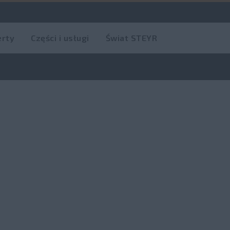
erty
Części i usługi
Świat STEYR