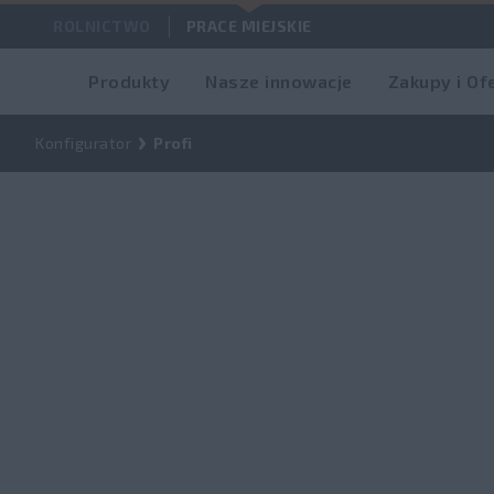
ROLNICTWO
PRACE MIEJSKIE
Produkty
Nasze innowacje
Zakupy i Of
Konfigurator
Profi