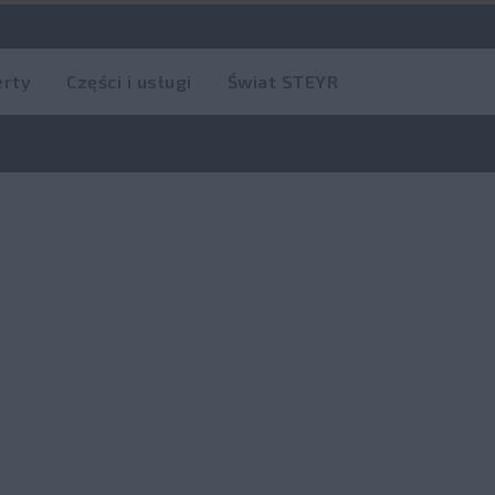
erty
Części i usługi
Świat STEYR