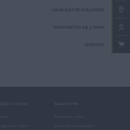
LOKALIZATOR DEALERÓW
SKONTAKTUJ SIĘ Z NAMI
FANSHOP
ZĘŚCI I USŁUGI
Świat STEYR
zęści
Połącz się z nami
ryginalne części
Wycieczki po zakładzie