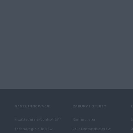
NASZE INNOWACJE
ZAKUPY I OFERTY
C
Przekładnia S-Control CVT
Konfigurator
C
Technologia silników
Lokalizator dealerów
O