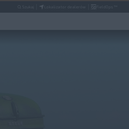
Szukaj
Lokalizator dealerów
FieldOps™