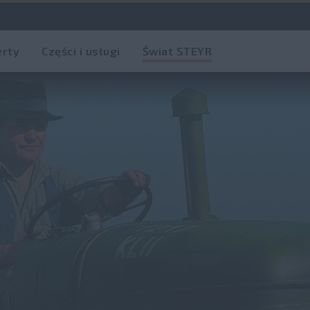
erty
Części i usługi
Świat STEYR