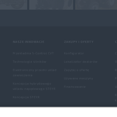
NASZE INNOWACJE
ZAKUPY I OFERTY
C
Przekładnia S-Control CVT
Konfigurator
C
Technologia silników
Lokalizator dealerów
O
Elektroniczny przedni układ
Zapytaj o ofertę
zawieszenia
Używane maszyny
P
Koncepcja hybrydowego
Finansowanie
U
układu napędowego STEYR
R
Koncepcja STEYR
k
K