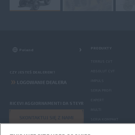
PRODUKTY
TERRUS CVT
ABSOLUT CVT
CZY JESTEŚ DEALEREM?
IMPULS
LOGOWANIE DEALERA
SERIA PROFI
EXPERT
RICEVI AGGIORNAMENTI DA STEYR
MULTI
SKONTAKTUJ SIĘ Z NAMI
SERIA KOMPAKT