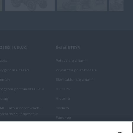
ZĘŚCI I USŁUGI
Świat STEYR
zęści
Połącz się z nami
ryginalne części
Wycieczki po zakładzie
Reman
Skontaktuj się z nami
rogram partnerski DIREX
O STEYR
sługi
Historia
MI - Info o naprawach i
Kariera
onserwacji pojazdów
Fanshop
atalog części