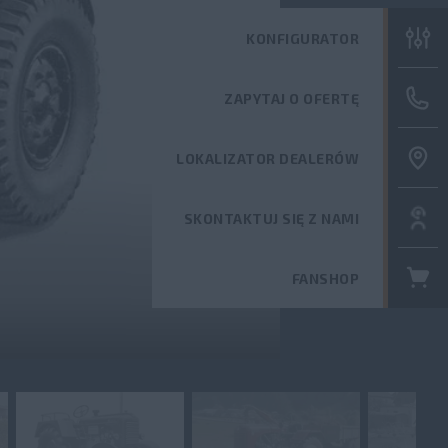
KONFIGURATOR
ZAPYTAJ O OFERTĘ
LOKALIZATOR DEALERÓW
Y MODELOWEJ
I STEYR CVT
TW
COTECH
SKONTAKTUJ SIĘ Z NAMI
STOP
IAGNIKÓW
FANSHOP