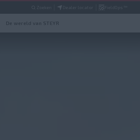
Zoeken
Dealer locator
FieldOps™
De wereld van STEYR
CONFIGUREER