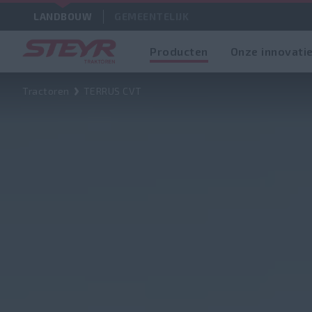
LANDBOUW
GEMEENTELIJK
Producten
Onze innovati
TERRUS CVT
Ov
Tractoren
TERRUS CVT