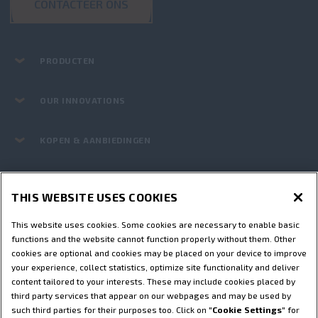
CONTACTEER ONS
PRODUCTEN
OUR INNOVATIONS
KOPEN & AANBIEDINGEN
ONDERLEDEN EN SERVICE
THIS WEBSITE USES COOKIES
STEYR WORLD
This website uses cookies. Some cookies are necessary to enable basic
functions and the website cannot function properly without them. Other
cookies are optional and cookies may be placed on your device to improve
Gebruiksvoorwaarden
Privacybeleid
Impressum
your experience, collect statistics, optimize site functionality and deliver
content tailored to your interests. These may include cookies placed by
Cookie Settings
Telematica-Einstellungen
third party services that appear on our webpages and may be used by
Telematica privacyverklaring
such third parties for their purposes too. Click on "
Cookie Settings
" for