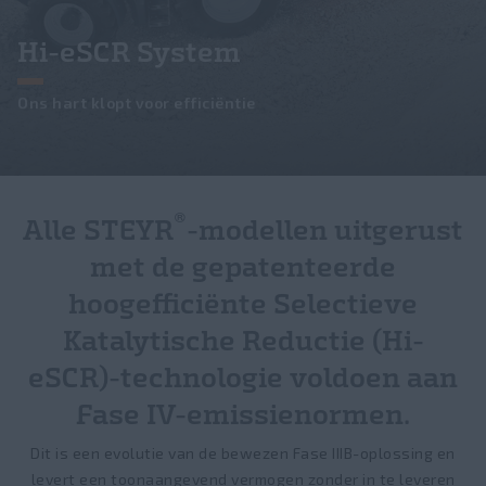
PLUS
Zoeken
Direx Partner Programma
Nieuws & Pers
Hi-eSCR System
KOMPAKT SERIES
Diensten
Dealer locator
Fabrieksbezoeken
Ons hart klopt voor efficiëntie
Forestry
Over STEYR
FieldOps™
Voorladers
Geschiedenis
Series U
®
Alle STEYR
-modellen uitgerust
Carrières
Series T
met de gepatenteerde
Fanshop
hoogefficiënte Selectieve
Katalytische Reductie (Hi-
eSCR)-technologie voldoen aan
Fase IV-emissienormen.
Dit is een evolutie van de bewezen Fase IIIB-oplossing en
levert een toonaangevend vermogen zonder in te leveren