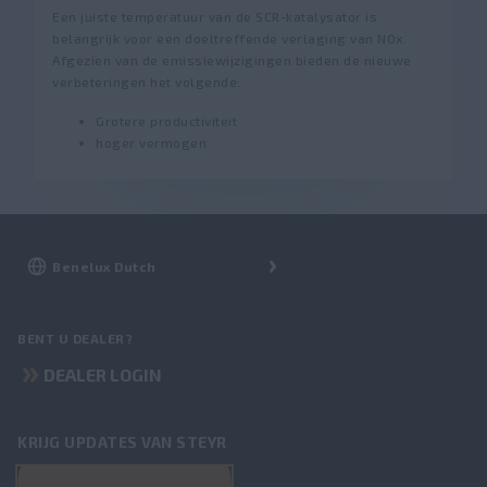
Een juiste temperatuur van de SCR-katalysator is
belangrijk voor een doeltreffende verlaging van NOx.
Afgezien van de emissiewijzigingen bieden de nieuwe
verbeteringen het volgende:
Grotere productiviteit
hoger vermogen
BENT U DEALER?
DEALER LOGIN
KRIJG UPDATES VAN STEYR