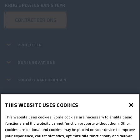
KRIJG UPDATES VAN STEYR
CONTACTEER ONS
PRODUCTEN
OUR INNOVATIONS
KOPEN & AANBIEDINGEN
ONDERLEDEN EN SERVICE
THIS WEBSITE USES COOKIES
STEYR WORLD
This website uses cookies. Some cookies are necessary to enable basic
functions and the website cannot function properly without them. Other
cookies are optional and cookies may be placed on your device to improve
Gebruiksvoorwaarden
Privacybeleid
Impressum
your experience, collect statistics, optimize site functionality and deliver