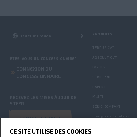
PRODUITS
TERRUS CVT
ABSOLUT CVT
ÊTES-VOUS UN CONCESSIONAIRE?
IMPULS
CONNEXION DU
CONCESSIONNAIRE
SÉRIE PROFI
EXPERT
MULTI
RECEVEZ LES MISES À JOUR DE
STEYR
SÉRIE KOMPAKT
Chargeurs frontaux
CONTACTEZ-NOUS
CE SITE UTILISE DES COOKIES