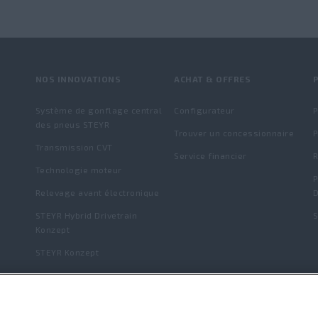
NOS INNOVATIONS
ACHAT & OFFRES
P
Système de gonflage central
Configurateur
P
des pneus STEYR
Trouver un concessionnaire
P
Transmission CVT
Service financier
Technologie moteur
P
Relevage avant électronique
D
STEYR Hybrid Drivetrain
S
Konzept
STEYR Konzept