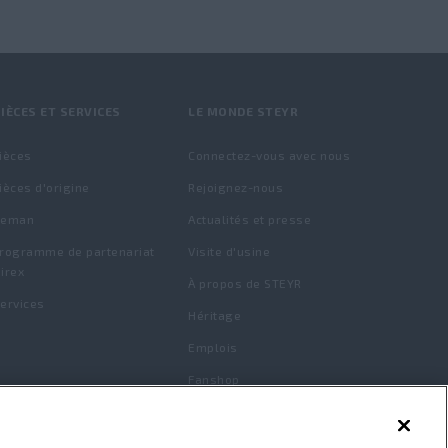
IÈCES ET SERVICES
LE MONDE STEYR
ièces
Connectez-vous avec nous
ièces d'origine
Rejoignez-nous
Reman
Actualités et presse
rogramme de partenariat
Visite d'usine
irex
À propos de STEYR
ervices
Héritage
Emplois
Fanshop