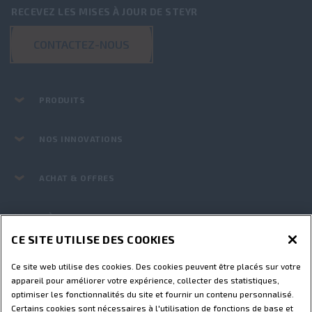
RECEVEZ LES MISES À JOUR DE STEYR
CONTACTEZ-NOUS
PRODUITS
NOS INNOVATIONS
ACHAT & OFFRES
PIÈCES ET SERVICES
CE SITE UTILISE DES COOKIES
LE MONDE STEYR
Ce site web utilise des cookies. Des cookies peuvent être placés sur votre
appareil pour améliorer votre expérience, collecter des statistiques,
optimiser les fonctionnalités du site et fournir un contenu personnalisé.
Conditions d’utilisation
Avis de confidentialité
Certains cookies sont nécessaires à l'utilisation de fonctions de base et