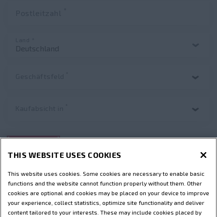
*
Postleitzahl
Land *
*
Geschäftsfeld
*
Kaufabsicht in
SENDEN
THIS WEBSITE USES COOKIES
This website uses cookies. Some cookies are necessary to enable basic
functions and the website cannot function properly without them. Other
cookies are optional and cookies may be placed on your device to improve
your experience, collect statistics, optimize site functionality and deliver
content tailored to your interests. These may include cookies placed by