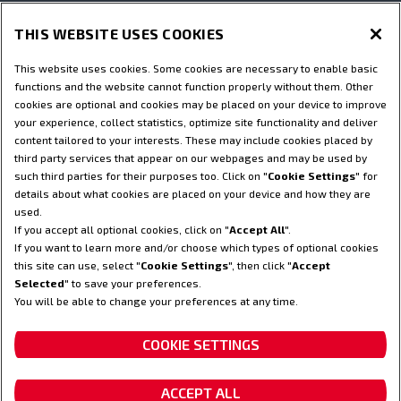
ERSATZTEILE UND DIENSTLEISTUNGEN
THIS WEBSITE USES COOKIES
This website uses cookies. Some cookies are necessary to enable basic
STEYR WELT
functions and the website cannot function properly without them. Other
cookies are optional and cookies may be placed on your device to improve
your experience, collect statistics, optimize site functionality and deliver
Nutzungsbedingungen
Datenschutzhinweise
content tailored to your interests. These may include cookies placed by
third party services that appear on our webpages and may be used by
Impressum
Cookie Settings
Telematik-Erklärung
such third parties for their purposes too. Click on "
Cookie Settings
" for
Telematik-Datenschutzerklärung
details about what cookies are placed on your device and how they are
© 2025 CNH America LLC. Alle Rechte vorbehalten. Steyr und CNH
used.
Capital sind eingetragene Marken von CNH America LLC und alle mit
If you accept all optional cookies, click on "
Accept All
".
ihr verbundenen Unternehmen.
If you want to learn more and/or choose which types of optional cookies
this site can use, select "
Cookie Settings
", then click "
Accept
Selected
" to save your preferences.
ZURÜCK NACH OBEN
You will be able to change your preferences at any time.
COOKIE SETTINGS
Worauf du dich verlassen
kannst.
ACCEPT ALL