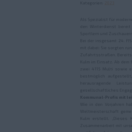
Kategorien
2023
Als Spezialist für moder
den Winterdienst bereit
Sportlern und Zuschauern
Bei der insgesamt 24. FI
mit dabei: Sie sorgten r
Zufahrtsstraßen. Bereit
Kulm im Einsatz. Ab dem
zwei 4115 Multi sowie 
bestmöglich aufgestell
herausragende Leistu
gesellschaftliches Engage
Kommunal-Profis mit le
Wie in den Vorjahren ha
Weltmeisterschaft gemei
Kulm erstellt. „Dieses
Zusammenarbeit mit unser