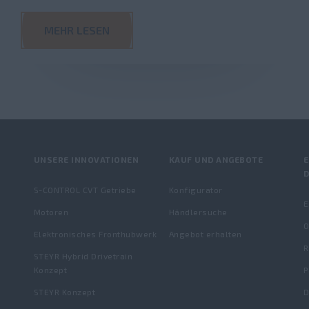
MEHR LESEN
UNSERE INNOVATIONEN
KAUF UND ANGEBOTE
S-CONTROL CVT Getriebe
Konfigurator
E
Motoren
Händlersuche
O
Elektronisches Fronthubwerk
Angebot erhalten
STEYR Hybrid Drivetrain
Konzept
P
STEYR Konzept
D