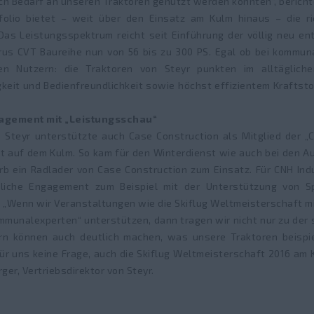
ch Bedarf an unseren Traktoren genutzt werden konnten“, bericht
folio bietet – weit über den Einsatz am Kulm hinaus – die ri
as Leistungsspektrum reicht seit Einführung der völlig neu ent
rrus CVT Baureihe nun von 56 bis zu 300 PS. Egal ob bei kommun
en Nutzern: die Traktoren von Steyr punkten im alltägliche
igkeit und Bedienfreundlichkeit sowie höchst effizientem Kraftst
agement mit „Leistungsschau“
Steyr unterstützte auch Case Construction als Mitglied der „CN
t auf dem Kulm. So kam für den Winterdienst wie auch bei den A
 ein Radlader von Case Construction zum Einsatz. Für CNH Indus
tliche Engagement zum Beispiel mit der Unterstützung von Sp
. „Wenn wir Veranstaltungen wie die Skiflug Weltmeisterschaft m
mmunalexperten“ unterstützen, dann tragen wir nicht nur zu der 
n können auch deutlich machen, was unsere Traktoren beispi
ür uns keine Frage, auch die Skiflug Weltmeisterschaft 2016 am 
ger, Vertriebsdirektor von Steyr.