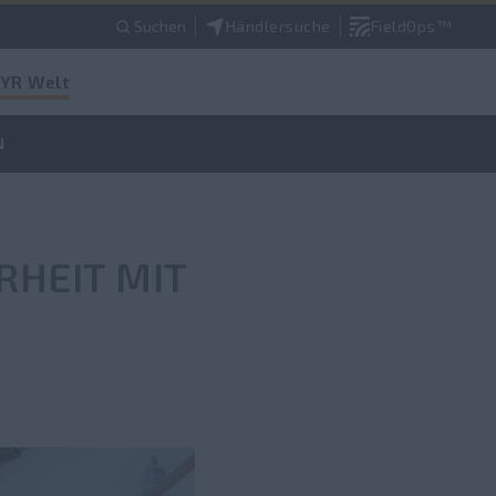
Suchen
Händlersuche
FieldOps™
YR Welt
N
RHEIT MIT