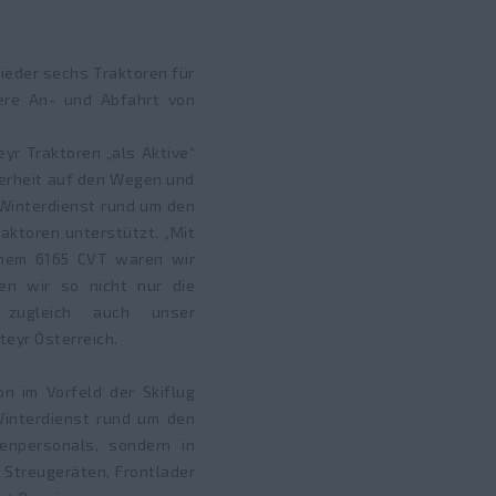
ieder sechs Traktoren für
here An- und Abfahrt von
yr Traktoren „als Aktive“
herheit auf den Wegen und
Winterdienst rund um den
ktoren unterstützt. „Mit
inem 6165 CVT waren wir
en wir so nicht nur die
n zugleich auch unser
teyr Österreich.
n im Vorfeld der Skiflug
Winterdienst rund um den
enpersonals, sondern in
 Streugeräten, Frontlader