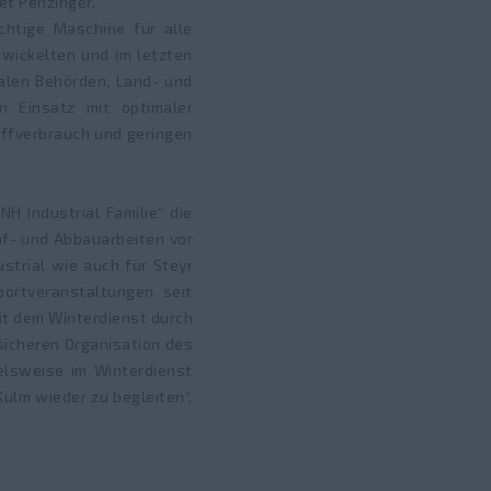
et Penzinger.
chtige Maschine für alle
wickelten und im letzten
alen Behörden, Land- und
n Einsatz mit optimaler
offverbrauch und geringen
H Industrial Familie“ die
uf- und Abbauarbeiten vor
trial wie auch für Steyr
ortveranstaltungen seit
it dem Winterdienst durch
sicheren Organisation des
elsweise im Winterdienst
Kulm wieder zu begleiten“,