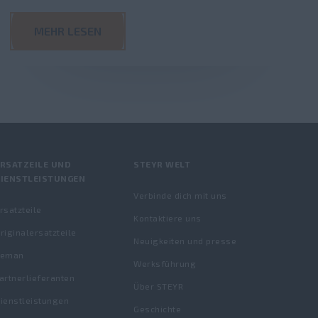
MEHR LESEN
ERSATZEILE UND
STEYR WELT
DIENSTLEISTUNGEN
Verbinde dich mit uns
rsatzteile
Kontaktiere uns
riginalersatzteile
Neuigkeiten und presse
Reman
Werksführung
artnerlieferanten
Über STEYR
ienstleistungen
Geschichte