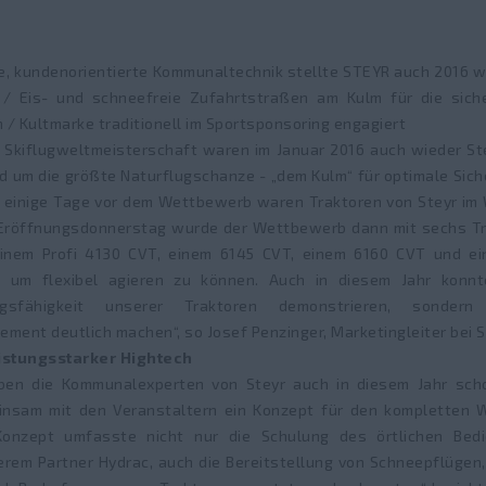
ne, kundenorientierte Kommunaltechnik stellte STEYR auch 2016 w
 / Eis- und schneefreie Zufahrtstraßen am Kulm für die sic
 / Kultmarke traditionell im Sportsponsoring engagiert
S Skiflugweltmeisterschaft waren im Januar 2016 auch wieder Ste
und um die größte Naturflugschanze - „dem Kulm“ für optimale Sic
s einige Tage vor dem Wettbewerb waren Traktoren von Steyr im 
 Eröffnungsdonnerstag wurde der Wettbewerb dann mit sechs Tra
einem Profi 4130 CVT, einem 6145 CVT, einem 6160 CVT und e
t, um flexibel agieren zu können. Auch in diesem Jahr konnt
ngsfähigkeit unserer Traktoren demonstrieren, sonder
ment deutlich machen“, so Josef Penzinger, Marketingleiter bei S
istungsstarker Hightech
ben die Kommunalexperten von Steyr auch in diesem Jahr scho
nsam mit den Veranstaltern ein Konzept für den kompletten 
 Konzept umfasste nicht nur die Schulung des örtlichen Bedi
em Partner Hydrac, auch die Bereitstellung von Schneepflügen,