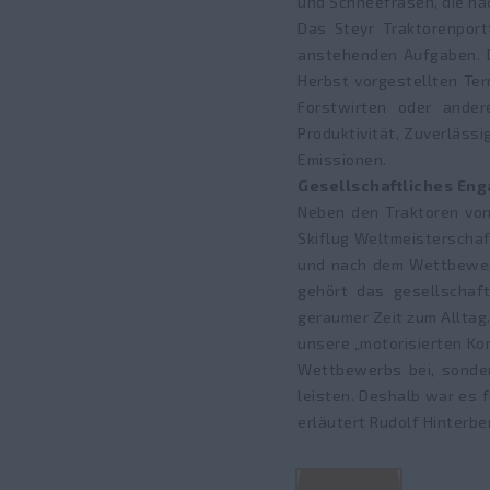
und Schneefräsen, die na
Das Steyr Traktorenport
anstehenden Aufgaben. D
Herbst vorgestellten Te
Forstwirten oder ander
Produktivität, Zuverläss
Emissionen.
Gesellschaftliches Eng
Neben den Traktoren von 
Skiflug Weltmeisterschaf
und nach dem Wettbewerb
gehört das gesellschaf
geraumer Zeit zum Alltag
unsere „motorisierten Ko
Wettbewerbs bei, sonder
leisten. Deshalb war es f
erläutert Rudolf Hinterber